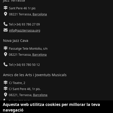
Jazz Terrassa
Sant Pere 46 1r pis
08221 Terrassa
,
Barcelona
Tel (+34) 93 786 27 09
info@jazzterrassa.org
Nova Jazz Cava
Passatge Tete Montoliu, s/n
08221 Terrassa
,
Barcelona
Tel (+34) 93 780 50 12
Amics de les Arts i Joventuts Musicals
C/ Teatre, 2
C/ Sant Pere 46, 1r pis.
08221,
Terrassa
,
Barcelona
Tel (93) 785 92 31
Aquesta web utilitza cookies per millorar la teva
navegació
info@amicsdelesarts-jjmm.cat