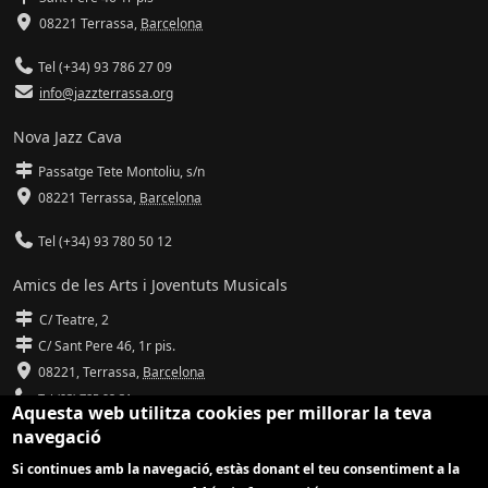
08221 Terrassa
,
Barcelona
Tel (+34) 93 786 27 09
info@jazzterrassa.org
Nova Jazz Cava
Passatge Tete Montoliu, s/n
08221 Terrassa
,
Barcelona
Tel (+34) 93 780 50 12
Amics de les Arts i Joventuts Musicals
C/ Teatre, 2
C/ Sant Pere 46, 1r pis.
08221,
Terrassa
,
Barcelona
Tel (93) 785 92 31
Aquesta web utilitza cookies per millorar la teva
navegació
info@amicsdelesarts-jjmm.cat
Si continues amb la navegació, estàs donant el teu consentiment a la
www.amicsdelesarts-jjmm.cat