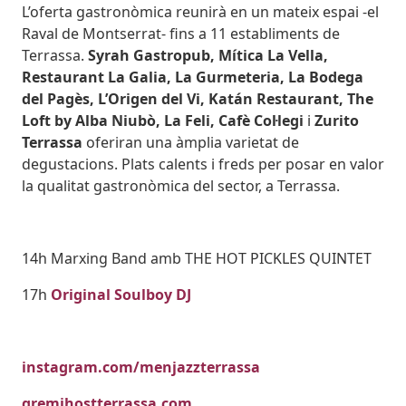
L’oferta gastronòmica reunirà en un mateix espai -el
Raval de Montserrat- fins a 11 establiments de
Terrassa.
Syrah Gastropub, Mítica La Vella,
Restaurant La Galia, La Gurmeteria, La Bodega
del Pagès, L’Origen del Vi, Katán Restaurant, The
Loft by Alba Niubò, La Feli, Cafè Col·legi
i
Zurito
Terrassa
oferiran una àmplia varietat de
degustacions. Plats calents i freds per posar en valor
la qualitat gastronòmica del sector, a Terrassa.
14h Marxing Band amb THE HOT PICKLES QUINTET
17h
Original Soulboy DJ
instagram.com/menjazzterrassa
gremihostterrassa.com