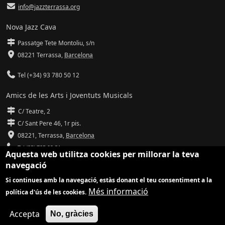
info@jazzterrassa.org
Nova Jazz Cava
Passatge Tete Montoliu, s/n
08221 Terrassa
,
Barcelona
Tel (+34) 93 780 50 12
Amics de les Arts i Joventuts Musicals
C/ Teatre, 2
C/ Sant Pere 46, 1r pis.
08221,
Terrassa
,
Barcelona
Tel (93) 785 92 31
Aquesta web utilitza cookies per millorar la teva
navegació
info@amicsdelesarts-jjmm.cat
Si continues amb la navegació, estàs donant el teu consentiment a la
www.amicsdelesarts-jjmm.cat
Més informació
política d'ús de les cookies.
Adaptació de
Drupal
per
Communia
| Hosting d'
Ilimit
Accepta
No, gràcies