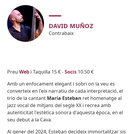
DAVID MUÑOZ
Contrabaix
Body
Preu
Web
i Taquilla 15 € -
Socis
10.50 €
Amb un enfocament elegant i sobri on la veu es
converteix en l'eix narratiu de cada interpretació, el
trio de la cantant
María Esteban
ret homenatge al
jazz vocal de mitjans del segle XX i recrea amb
autenticitat l'estètica sonora d'aquesta època, en el
seu debut a la Cava.
Al gener del 2024, Esteban decideix immortalitzar sis