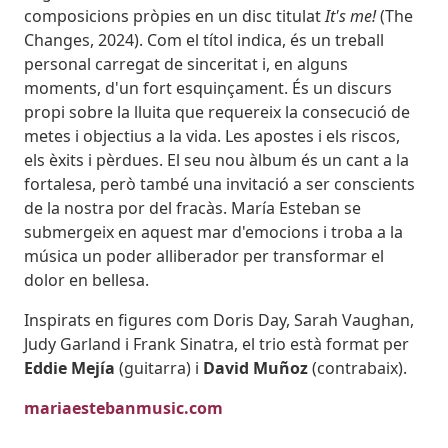
composicions pròpies en un disc titulat
It's me!
(The
Changes, 2024). Com el títol indica, és un treball
personal carregat de sinceritat i, en alguns
moments, d'un fort esquinçament. És un discurs
propi sobre la lluita que requereix la consecució de
metes i objectius a la vida. Les apostes i els riscos,
els èxits i pèrdues. El seu nou àlbum és un cant a la
fortalesa, però també una invitació a ser conscients
de la nostra por del fracàs. María Esteban se
submergeix en aquest mar d'emocions i troba a la
música un poder alliberador per transformar el
dolor en bellesa.
Inspirats en figures com Doris Day, Sarah Vaughan,
Judy Garland i Frank Sinatra, el trio està format per
Eddie Mejía
(guitarra) i
David Muñoz
(contrabaix).
mariaestebanmusic.com