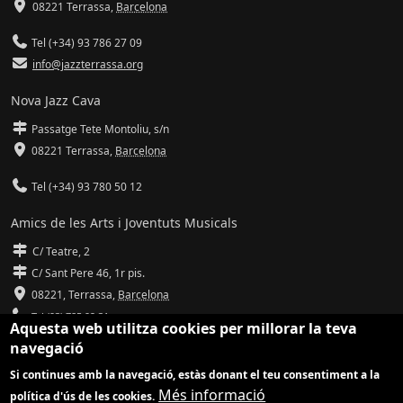
08221 Terrassa
,
Barcelona
Tel (+34) 93 786 27 09
info@jazzterrassa.org
Nova Jazz Cava
Passatge Tete Montoliu, s/n
08221 Terrassa
,
Barcelona
Tel (+34) 93 780 50 12
Amics de les Arts i Joventuts Musicals
C/ Teatre, 2
C/ Sant Pere 46, 1r pis.
08221,
Terrassa
,
Barcelona
Tel (93) 785 92 31
Aquesta web utilitza cookies per millorar la teva
navegació
info@amicsdelesarts-jjmm.cat
Si continues amb la navegació, estàs donant el teu consentiment a la
www.amicsdelesarts-jjmm.cat
Més informació
política d'ús de les cookies.