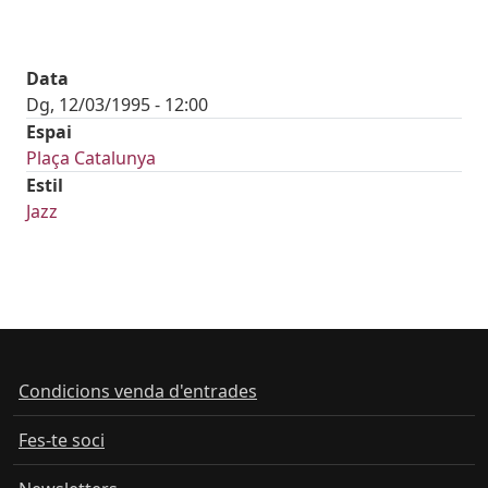
Data
Dg, 12/03/1995 - 12:00
Espai
Plaça Catalunya
Estil
Jazz
Condicions venda d'entrades
Fes-te soci