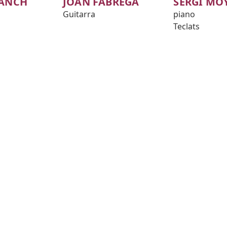
LANCH
JOAN FÀBREGA
SERGI MO
Guitarra
piano
Teclats