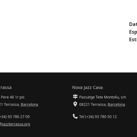
Da
Esp
Est
rrassa
Nova Jazz Cava
 Pere 46 1r pis
Passatge Tete Montoliu, s/n
1 Terrassa
,
Barcelona
08221 Terrassa
,
Barcelona
+34) 93 786 27 09
Tel (+34) 93 780 50 12
@jazzterrassa.org