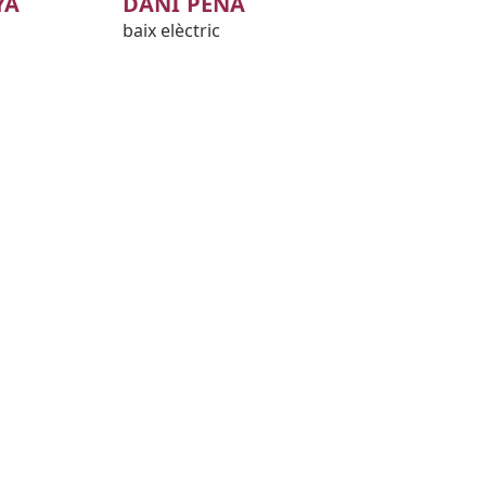
YA
DANI PEÑA
baix elèctric