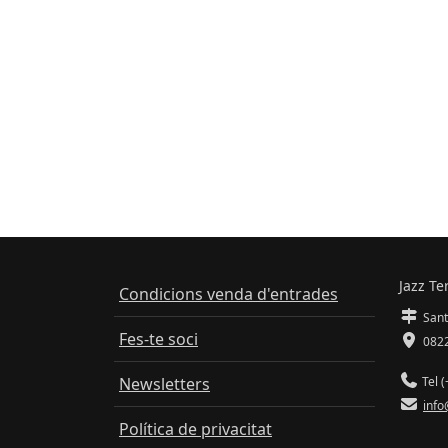
Jazz Te
Condicions venda d'entrades
Sant
Fes-te soci
0822
Newsletters
Tel (
info
Política de privacitat