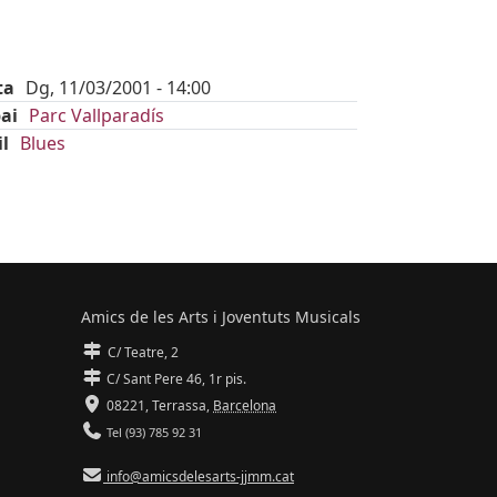
ta
Dg, 11/03/2001 - 14:00
ai
Parc Vallparadís
il
Blues
Amics de les Arts i Joventuts Musicals
C/ Teatre, 2
C/ Sant Pere 46, 1r pis.
08221,
Terrassa
,
Barcelona
Tel (93) 785 92 31
info@amicsdelesarts-jjmm.cat