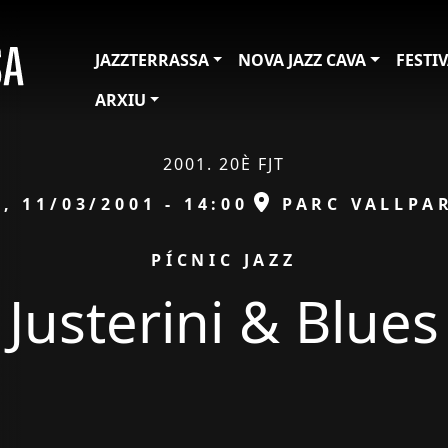
JAZZTERRASSA
NOVA JAZZ CAVA
FESTI
ARXIU
2001. 20È FJT
a
ESPAI
, 11/03/2001 - 14:00
PARC VALLPA
IÓ
PÍCNIC JAZZ
Justerini & Blues