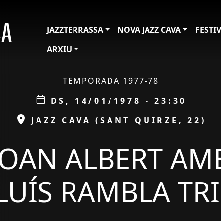
JAZZTERRASSA
NOVA JAZZ CAVA
FESTI
ARXIU
TEMPORADA 1977-78
Data
DS, 14/01/1978 - 23:30
ESPAI
JAZZ CAVA (SANT QUIRZE, 22)
JOAN ALBERT AM
LUÍS RAMBLA TR