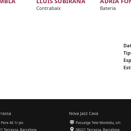
AMBLA
LLUÍS SUBIRANA
ADRIÀ FO
Contrabaix
Bateria
Da
Ti
Esp
Est
rrassa
Nova Jazz Cava
 Pere 46 1r pis
Passatge Tete Montoliu, s/n
1 Terrassa
,
Barcelona
08221 Terrassa
,
Barcelona