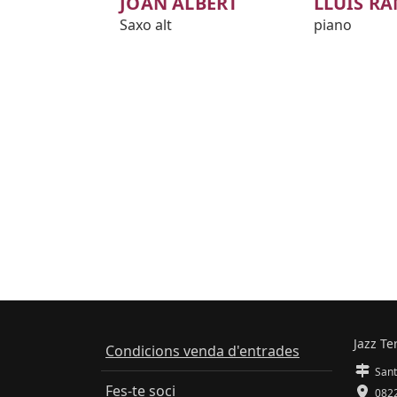
JOAN ALBERT
LLUÍS R
Saxo alt
piano
Jazz Te
Condicions venda d'entrades
Sant
Fes-te soci
0822