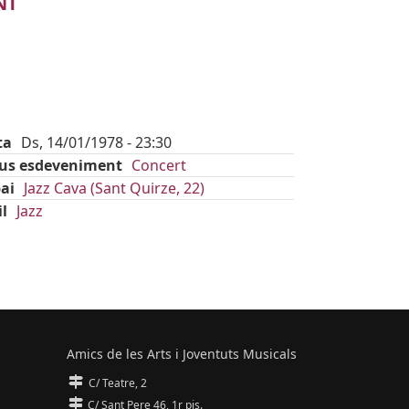
NT
ta
Ds, 14/01/1978 - 23:30
pus esdeveniment
Concert
ai
Jazz Cava (Sant Quirze, 22)
il
Jazz
Amics de les Arts i Joventuts Musicals
C/ Teatre, 2
C/ Sant Pere 46, 1r pis.