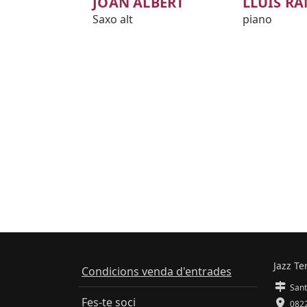
JOAN ALBERT
LLUÍS R
Saxo alt
piano
Jazz Te
Condicions venda d'entrades
Sant
Fes-te soci
0822