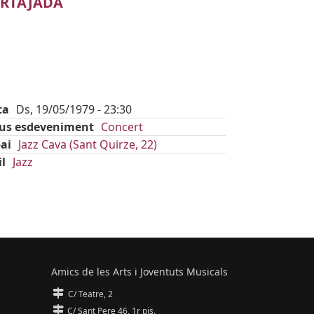
RTAJADA
ta
Ds, 19/05/1979 - 23:30
pus esdeveniment
Concert
ai
Jazz Cava (Sant Quirze, 22)
il
Jazz
Amics de les Arts i Joventuts Musicals
C/ Teatre, 2
C/ Sant Pere 46, 1r pis.