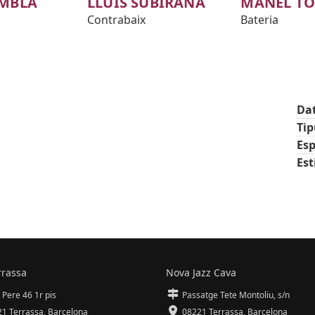
AMBLA
LLUÍS SUBIRANA
MANEL TO
Contrabaix
Bateria
Da
Ti
Esp
Est
rrassa
Nova Jazz Cava
 Pere 46 1r pis
Passatge Tete Montoliu, s/n
1 Terrassa
,
Barcelona
08221 Terrassa
,
Barcelona