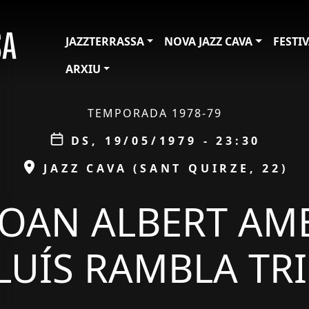
JAZZTERRASSA
NOVA JAZZ CAVA
FESTI
ARXIU
TEMPORADA 1978-79
Data
DS, 19/05/1979 - 23:30
ESPAI
JAZZ CAVA (SANT QUIRZE, 22)
JOAN ALBERT AM
LUÍS RAMBLA TR