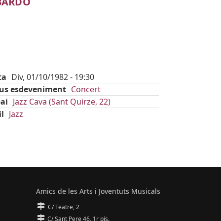
BARDÓ
ta
Div, 01/10/1982 - 19:30
pus esdeveniment
Concert
ai
Jazz Cava (Sant Quirze, 22)
il
Jazz
Amics de les Arts i Joventuts Musicals
C/ Teatre, 2
C/ Sant Pere 46, 1r pis.