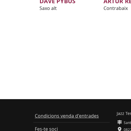
DAVE PYBUS
ARTUR R
Saxo alt
Contrabaix
Jazz Te
Condicions venda d'entrades
Sant
Fes-te soci
0822