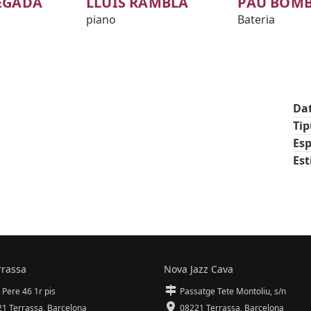
EGADA
LLUÍS RAMBLA
PAU BOM
piano
Bateria
Da
Ti
Esp
Est
rrassa
Nova Jazz Cava
 Pere 46 1r pis
Passatge Tete Montoliu, s/n
1 Terrassa
,
Barcelona
08221 Terrassa
,
Barcelona