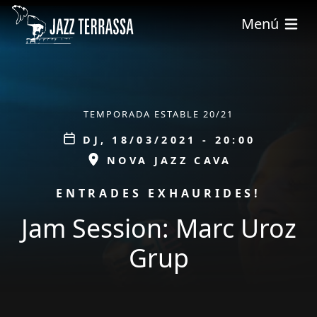
Vés al contingut
Menú
ÀMBIT
TEMPORADA ESTABLE 20/21
Data
DJ, 18/03/2021 - 20:00
ESPAI
NOVA JAZZ CAVA
PROMOCIÓ
ENTRADES EXHAURIDES!
Jam Session: Marc Uroz
Grup