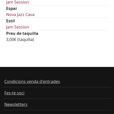
Jam Session
Espai
Nova Jazz Cava
Estil
Jam Session
Preu de taquilla
3,00€ (taquilla)
Condicions venda d'entrades
Fes-te soci
Newsletters