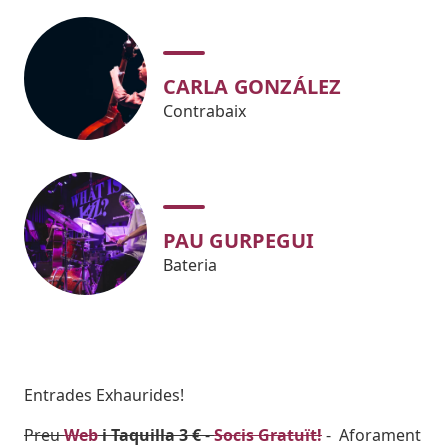
CARLA GONZÁLEZ
Contrabaix
PAU GURPEGUI
Bateria
Body
Entrades Exhaurides!
Preu
Web
i Taquilla 3 €
-
Socis Gratuït!
- Aforament