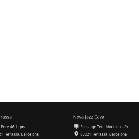
rrassa
Nova Jazz Cava
 Pere 46 1r pis
Passatge Tete Montoliu, s/n
1 Terrassa
,
Barcelona
08221 Terrassa
,
Barcelona