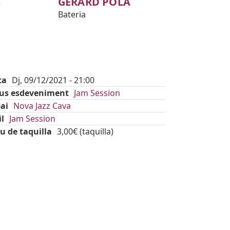
S
GERARD POLA
Bateria
ta
Dj, 09/12/2021 - 21:00
pus esdeveniment
Jam Session
ai
Nova Jazz Cava
il
Jam Session
u de taquilla
3,00€ (taquilla)