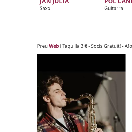
JAN JULIÀ
POL CAN
Saxo
Guitarra
Body
Preu
Web
i Taquilla 3 € - Socis Gratuït! - 
Imatges
Image