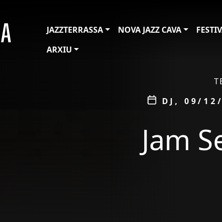
JAZZTERRASSA
NOVA JAZZ CAVA
FESTI
ARXIU
ÀMBIT
T
Data
DJ, 09/12
Jam Se