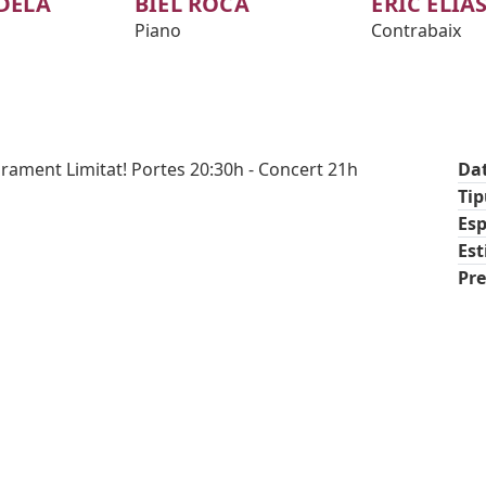
DELA
BIEL ROCA
ERIC ELIA
Piano
Contrabaix
Aforament Limitat! Portes 20:30h - Concert 21h
Da
Ti
Esp
Est
Pre