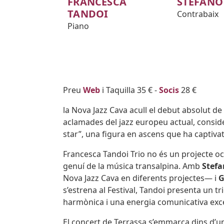
FRANCESCA
STEFANO
TANDOI
Contrabaix
Piano
Body
Preu
Web
i Taquilla 35 € -
Socis
28 €
la Nova Jazz Cava acull el debut absolut de
aclamades del jazz europeu actual, conside
star”, una figura en ascens que ha captivat
Francesca Tandoi Trio no és un projecte oca
genuí de la música transalpina. Amb
Stefa
Nova Jazz Cava en diferents projectes— i
G
s’estrena al Festival, Tandoi presenta un trio
harmònica i una energia comunicativa exc
El concert de Terrassa s’emmarca dins d’u