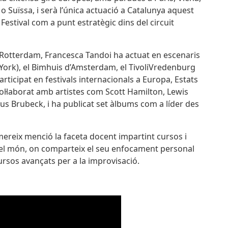
 o Suïssa, i serà l’única actuació a Catalunya aquest
 Festival com a punt estratègic dins del circuit
a Rotterdam, Francesca Tandoi ha actuat en escenaris
 York), el Bimhuis d’Amsterdam, el TivoliVredenburg
articipat en festivals internacionals a Europa, Estats
 col·laborat amb artistes com Scott Hamilton, Lewis
us Brubeck, i ha publicat set àlbums com a líder des
mereix menció la faceta docent impartint cursos i
 del món, on comparteix el seu enfocament personal
rsos avançats per a la improvisació.