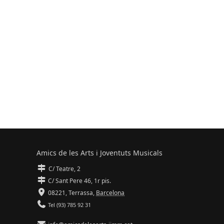
Amics de les Arts i Joventuts Musicals
C/ Teatre, 2
C/ Sant Pere 46, 1r pis.
08221,
Terrassa
,
Barcelona
Tel (93) 785 92 31