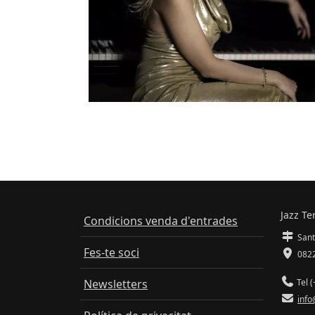
Jazz Te
Condicions venda d'entrades
Sant
Fes-te soci
0822
Newsletters
Tel (
info