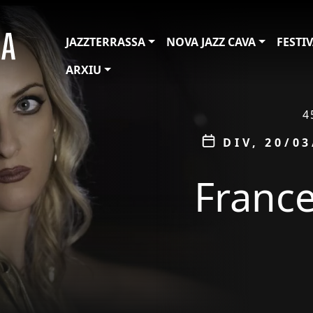
JAZZTERRASSA
NOVA JAZZ CAVA
FESTI
ARXIU
ÀMBIT
4
Data
DIV, 20/03
France
tickets