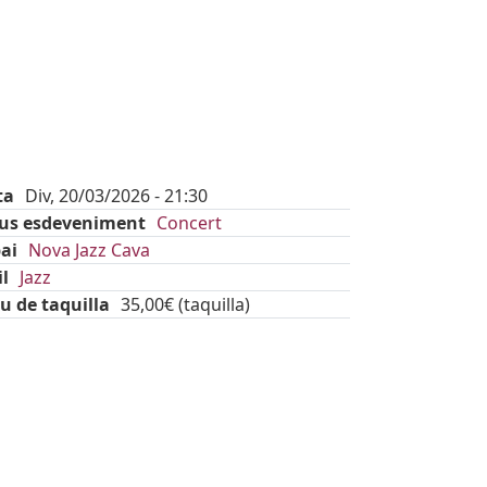
ta
Div, 20/03/2026 - 21:30
pus esdeveniment
Concert
ai
Nova Jazz Cava
il
Jazz
u de taquilla
35,00€ (taquilla)
kets