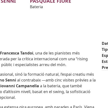
 SENNI
PASQUALE FIORE
Bateria
Da
Ti
Francesca Tandoi
, una de les pianistes més
Esp
rada per la crítica internacional com una “rising
Est
 públic i especialistes arreu del món.
Pre
tic
sional, sinó la formació natural, l’espai creatiu més
no Senni
al contrabaix —amb cinc visites prèvies a la
iovanni Campanella
a la bateria, que també
 d’altíssim nivell, basat en el swing, la sofisticació
epcional.
na extensa gira europea, amb parades a París, Viena,