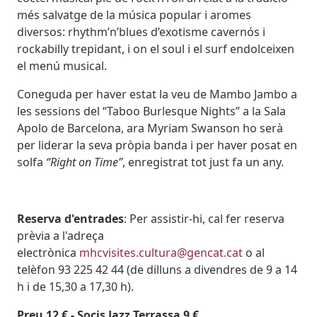
més salvatge de la música popular i aromes
diversos: rhythm’n’blues d’exotisme cavernós i
rockabilly trepidant, i on el soul i el surf endolceixen
el menú musical.
Coneguda per haver estat la veu de Mambo Jambo a
les sessions del “Taboo Burlesque Nights” a la Sala
Apolo de Barcelona, ara Myriam Swanson ho serà
per liderar la seva pròpia banda i per haver posat en
solfa
“Right on Time”
, enregistrat tot just fa un any.
Reserva d'entrades
: Per assistir-hi, cal fer reserva
prèvia a l'adreça
electrònica
mhcvisites.cultura@gencat.cat
o al
telèfon 93 225 42 44 (de dilluns a divendres de 9 a 14
h i de 15,30 a 17,30 h).
Preu 12 € - Socis Jazz Terrassa 9 €