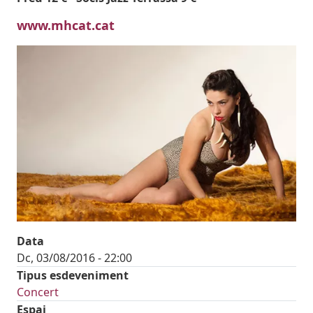
www.mhcat.cat
Imatges
Image
Data
Dc, 03/08/2016 - 22:00
Tipus esdeveniment
Concert
Espai