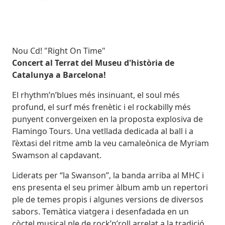
Subtitol
Nou Cd! "Right On Time"
Body
Concert al Terrat del Museu d'història de
Catalunya a Barcelona!
El rhythm’n’blues més insinuant, el soul més
profund, el surf més frenètic i el rockabilly més
punyent convergeixen en la proposta explosiva de
Flamingo Tours. Una vetllada dedicada al ball i a
l’èxtasi del ritme amb la veu camaleònica de Myriam
Swamson al capdavant.
Liderats per “la Swanson”, la banda arriba al MHC i
ens presenta el seu primer àlbum amb un repertori
ple de temes propis i algunes versions de diversos
sabors. Temàtica viatgera i desenfadada en un
còctel musical ple de rock’n’roll arrelat a la tradició