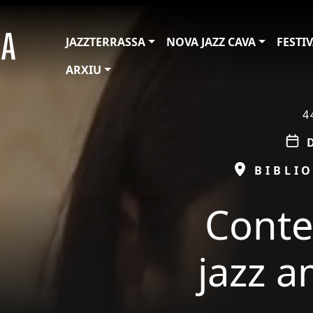
JAZZTERRASSA
NOVA JAZZ CAVA
FESTI
ARXIU
ÀMBIT
4
D
ESPAI
BIBLI
Contes
jazz 