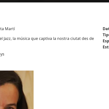
rta Martí
Da
Ti
el Jazz, la música que captiva la nostra ciutat des de
Esp
Est
nys