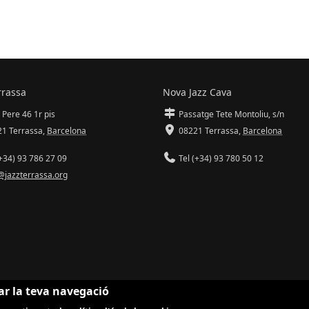
rrassa
Nova Jazz Cava
 Pere 46 1r pis
Passatge Tete Montoliu, s/n
1 Terrassa
,
Barcelona
08221 Terrassa
,
Barcelona
+34) 93 786 27 09
Tel (+34) 93 780 50 12
@jazzterrassa.org
ar la teva navegació