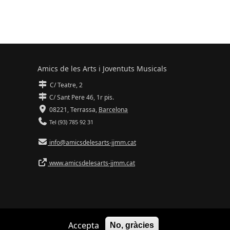
Amics de les Arts i Joventuts Musicals
C/ Teatre, 2
C/ Sant Pere 46, 1r pis.
08221,
Terrassa
,
Barcelona
Tel (93) 785 92 31
info@amicsdelesarts-jjmm.cat
www.amicsdelesarts-jjmm.cat
Accepta
No, gràcies
Adaptació de
Drupal
per
Communia
| Hosting d'
Ilimit