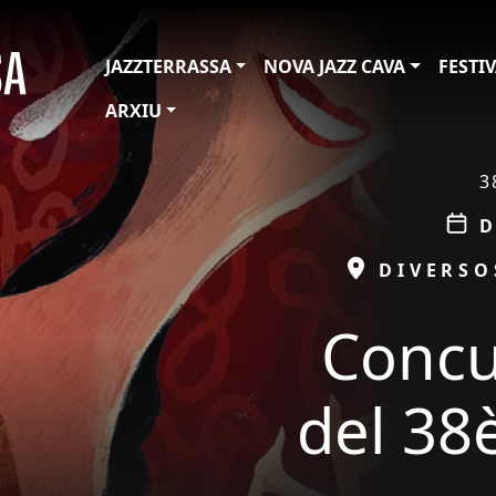
JAZZTERRASSA
NOVA JAZZ CAVA
FESTI
ARXIU
ÀMBIT
3
D
D
ESPAI
DIVERSO
Concu
del 38è