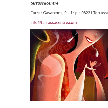
terrassacentre
Carrer Gavatxons, 9 – 1r pis 08221 Terrassa
info@terrassacentre.com
Imatges
Image