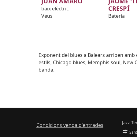
JUAN AMARO
JAUME 'T
CRESPÍ
baix elèctric
Veus
Bateria
Body
Exponent del blues a Balears arriben amb d
estils, Chicago blues, Memphis soul, New Or
banda.
Jazz Te
Condicions venda d'entrades
Sant