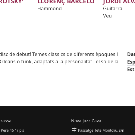
ROTSKY'
LLORENÇ BARCELÓ
JORDI ÁL
Hammond
Guitarra
Veu
isc de debut! Temes clàssics de diferents èpoques i
Da
leans o funk, adaptats a la personalitat i el so de la
Esp
Est
rrassa
Nova Jazz Cava
 Pere 46 1r pis
Passatge Tete Montoliu, s/n