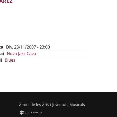
VAREZ
ta
Div, 23/11/2007 - 23:00
ai
Nova Jazz Cava
il
Blues
Amics de les Arts i Joventuts Musicals
C/ Teatre, 2