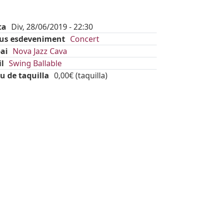
ta
Div, 28/06/2019 - 22:30
pus esdeveniment
Concert
ai
Nova Jazz Cava
il
Swing Ballable
u de taquilla
0,00€ (taquilla)