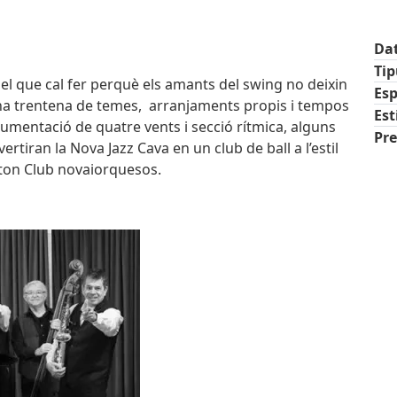
Da
Ti
 el que cal fer perquè els amants del swing no deixin
Esp
na trentena de temes, arranjaments propis i tempos
Est
rumentació de quatre vents i secció rítmica, alguns
Pre
iran la Nova Jazz Cava en un club de ball a l’estil
tton Club novaiorquesos.