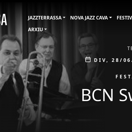
JAZZTERRASSA
NOVA JAZZ CAVA
FESTI
ARXIU
ÀMBIT
T
Data
DIV, 28/06
PROMOCIÓ
FES
BCN S