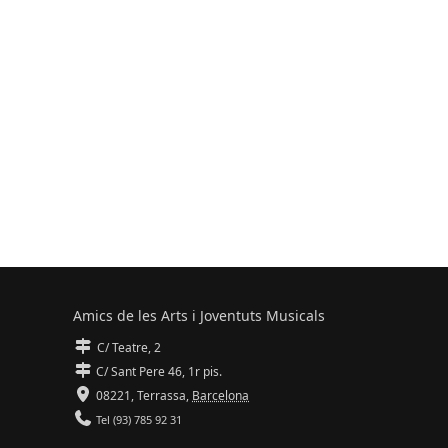
Amics de les Arts i Joventuts Musicals
C/ Teatre, 2
C/ Sant Pere 46, 1r pis.
08221,
Terrassa
,
Barcelona
Tel (93) 785 92 31