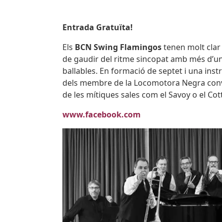
Body
Entrada Gratuïta!
Els
BCN Swing Flamingos
tenen molt clar
de gaudir del ritme sincopat amb més d’u
ballables. En formació de septet i una inst
dels membre de la Locomotora Negra convert
de les mítiques sales com el Savoy o el Co
www.facebook.com
Imatges
Image