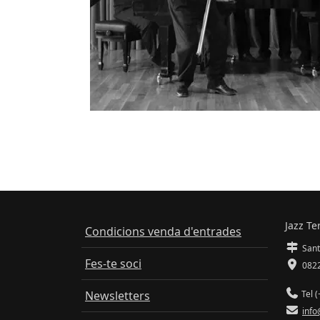
Jazz Te
Condicions venda d'entrades
Sant
Fes-te soci
0822
Newsletters
Tel (
info