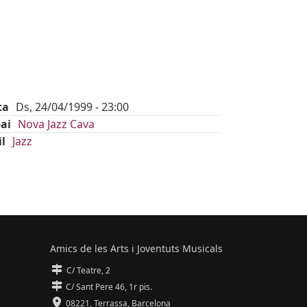
E
ta
Ds, 24/04/1999 - 23:00
ai
Nova Jazz Cava
il
Jazz
Amics de les Arts i Joventuts Musicals
C/ Teatre, 2
C/ Sant Pere 46, 1r pis.
08221,
Terrassa
,
Barcelona