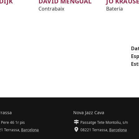
DIJK
DAVID MENGUAL
JO KRAUS
Contrabaix
Bateria
Da
Esp
Est
rrassa
Nova Jazz Cava
 Pere 46 1r pis
Passatge Tete Montoliu, s/n
1 Terrassa
,
Barcelona
08221 Terrassa
,
Barcelona