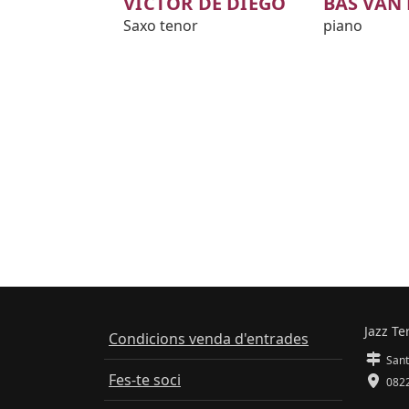
VÍCTOR DE DIEGO
BAS VAN 
Saxo tenor
piano
Jazz Te
Condicions venda d'entrades
Sant
Fes-te soci
0822