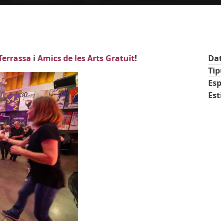
 Terrassa
i
Amics de les Arts Gratuït
!
Da
Ti
Esp
Est