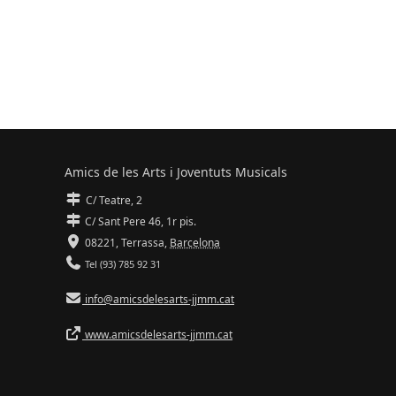
Amics de les Arts i Joventuts Musicals
C/ Teatre, 2
C/ Sant Pere 46, 1r pis.
08221,
Terrassa
,
Barcelona
Tel (93) 785 92 31
info@amicsdelesarts-jjmm.cat
www.amicsdelesarts-jjmm.cat