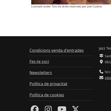
Licensed under Tots els drets reservats per Joel Codina
Jazz Te
Condicions venda d'entrades
Sant
Fes-te soci
0822
Newsletters
Tel (
info
Política de privacitat
Política de cookies