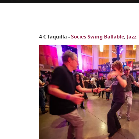
Body
4 € Taquilla -
Socies Swing Ballable
,
Jazz
Imatges
Image