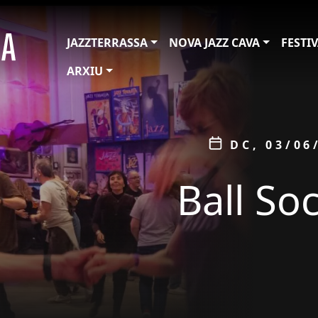
JAZZTERRASSA
NOVA JAZZ CAVA
FESTI
ARXIU
ÀMBIT
Data
DC, 03/06
Ball So