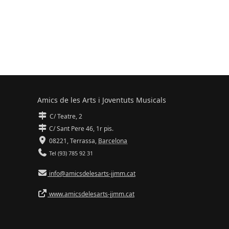
Amics de les Arts i Joventuts Musicals
C/ Teatre, 2
C/ Sant Pere 46, 1r pis.
08221,
Terrassa
,
Barcelona
Tel (93) 785 92 31
info@amicsdelesarts-jjmm.cat
www.amicsdelesarts-jjmm.cat