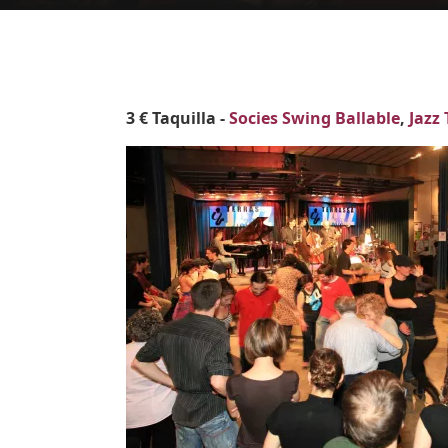
Body
3 € Taquilla -
Socies Swing Ballable
,
Jazz
Imatges
Image