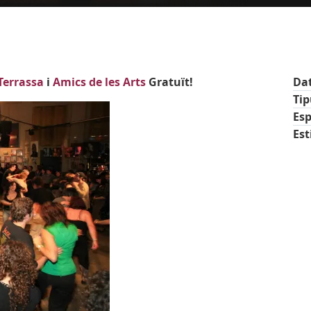
 Terrassa
i
Amics de les Arts
Gratuït!
Da
Ti
Esp
Est