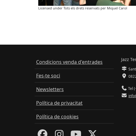
Licensed under Tots els drets reservats per Miquel Carol
Jazz Te
Condicions venda d'entrades
Sant
Fes-te soci
0822
Newsletters
Tel (
info
Política de privacitat
Política de cookies