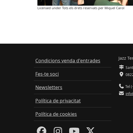
Licensed under Tots els drets reservats per Miquel Carol
Jazz Te
Condicions venda d'entrades
Sant
Fes-te soci
0822
Newsletters
Tel (
info
Política de privacitat
Política de cookies