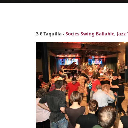
Body
3 € Taquilla -
Socies Swing Ballable
,
Jazz
Imatges
Image