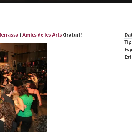
 Terrassa
i
Amics de les Arts
Gratuït!
Da
Ti
Esp
Est