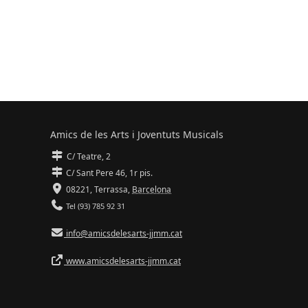
Amics de les Arts i Joventuts Musicals
C/ Teatre, 2
C/ Sant Pere 46, 1r pis.
08221,
Terrassa
,
Barcelona
Tel (93) 785 92 31
info@amicsdelesarts-jjmm.cat
www.amicsdelesarts-jjmm.cat