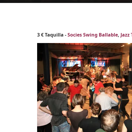
Body
3 € Taquilla -
Socies Swing Ballable
,
Jazz
Imatges
Image