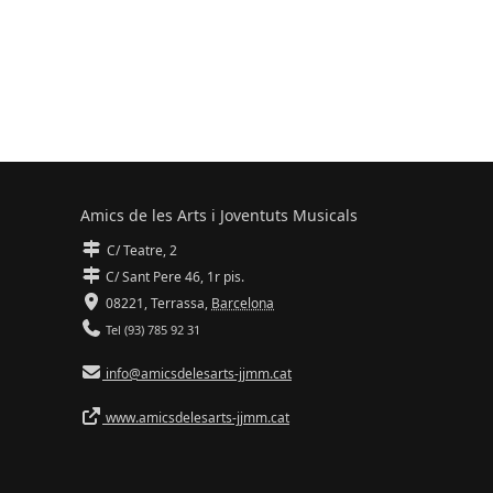
Amics de les Arts i Joventuts Musicals
C/ Teatre, 2
C/ Sant Pere 46, 1r pis.
08221,
Terrassa
,
Barcelona
Tel (93) 785 92 31
info@amicsdelesarts-jjmm.cat
www.amicsdelesarts-jjmm.cat