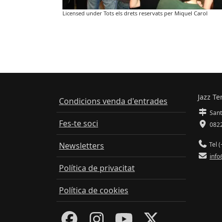
Licensed under Tots els drets reservats per Miquel Carol
Jazz Te
Condicions venda d'entrades
Sant
Fes-te soci
0822
Newsletters
Tel (
info
Política de privacitat
Política de cookies