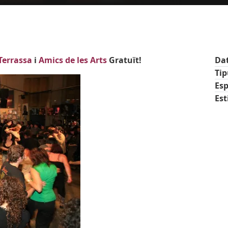
 Terrassa
i
Amics de les Arts
Gratuït!
Da
Ti
Esp
Est