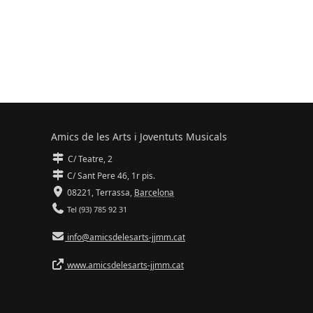
Amics de les Arts i Joventuts Musicals
C/ Teatre, 2
C/ Sant Pere 46, 1r pis.
08221,
Terrassa
,
Barcelona
Tel (93) 785 92 31
info@amicsdelesarts-jjmm.cat
www.amicsdelesarts-jjmm.cat