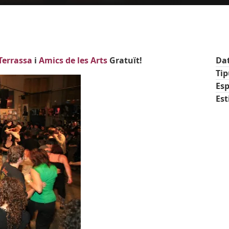
 Terrassa
i
Amics de les Arts
Gratuït!
Da
Ti
Esp
Est