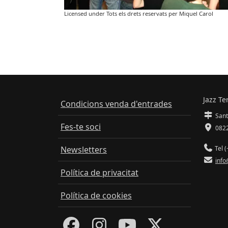
Licensed under Tots els drets reservats per Miquel Carol
Jazz Te
Condicions venda d'entrades
Sant
Fes-te soci
0822
Newsletters
Tel (
info
Política de privacitat
Política de cookies