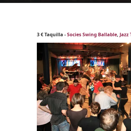
Body
3 € Taquilla -
Socies Swing Ballable
,
Jazz
Imatges
Image