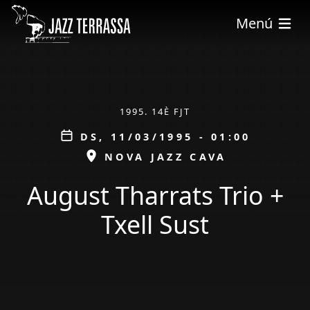
Vés al contingut
Menú
ÀMBIT
1995. 14È FJT
Data
DS, 11/03/1995 - 01:00
ESPAI
NOVA JAZZ CAVA
August Tharrats Trio +
Txell Sust