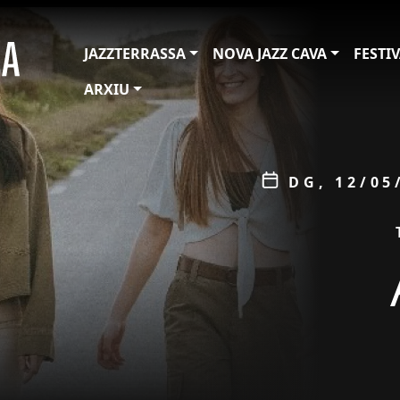
JAZZTERRASSA
NOVA JAZZ CAVA
FESTI
ARXIU
ÀMBIT
Data
DG, 12/05
PROMOCIÓ