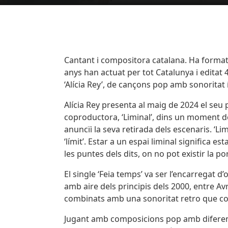
Body
Cantant i compositora catalana. Ha format
anys han actuat per tot Catalunya i editat 4
‘Alícia Rey’, de cançons pop amb sonoritat í
Alícia Rey presenta al maig de 2024 el seu
coproductora, ‘Liminal’, dins un moment d
anuncïi la seva retirada dels escenaris. ‘Limi
‘límit’. Estar a un espai liminal significa e
les puntes dels dits, on no pot existir la p
El single ‘Feia temps’ va ser l’encarregat 
amb aire dels principis dels 2000, entre Av
combinats amb una sonoritat retro que conf
Jugant amb composicions pop amb diferent