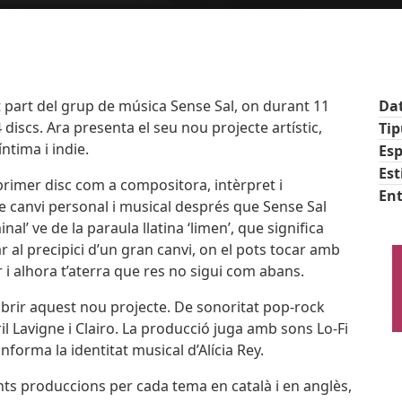
 part del grup de música Sense Sal, on durant 11
Da
 discs. Ara presenta el seu nou projecte artístic,
Ti
ntima i indie.
Esp
Est
 primer disc com a compositora, intèrpret i
Ent
e canvi personal i musical després que Sense Sal
Im
nal’ ve de la paraula llatina ‘limen’, que significa
star al precipici d’un gran canvi, on el pots tocar amb
or i alhora t’aterra que res no sigui com abans.
d’obrir aquest nou projecte. De sonoritat pop-rock
ril Lavigne i Clairo. La producció juga amb sons Lo-Fi
orma la identitat musical d’Alícia Rey.
s produccions per cada tema en català i en anglès,