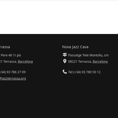
rrassa
Nova Jazz Cava
 Pere 46 1r pis
Passatge Tete Montoliu, s/n
1 Terrassa
,
Barcelona
08221 Terrassa
,
Barcelona
+34) 93 786 27 09
Tel (+34) 93 780 50 12
@jazzterrassa.org