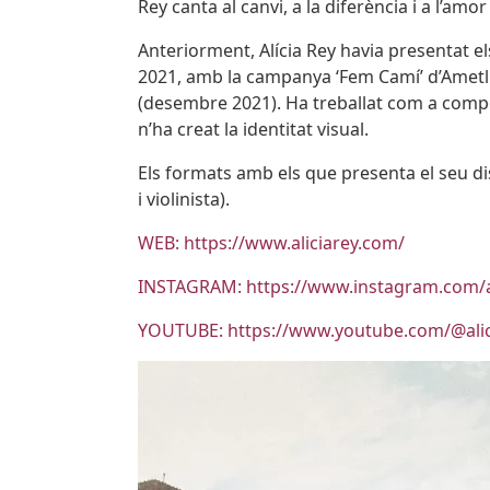
Rey canta al canvi, a la diferència i a l’amo
Anteriorment, Alícia Rey havia presentat el
2021, amb la campanya ‘Fem Camí’ d’Ametlle
(desembre 2021). Ha treballat com a compo
n’ha creat la identitat visual.
Els formats amb els que presenta el seu d
i violinista).
WEB: https://www.aliciarey.com/
INSTAGRAM: https://www.instagram.com/al
YOUTUBE: https://www.youtube.com/@ali
Imatges
Image