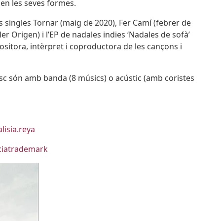
r en les seves formes.
s singles Tornar (maig de 2020), Fer Camí (febrer de
r Origen) i l’EP de nadales indies ‘Nadales de sofà’
sitora, intèrpret i coproductora de les cançons i
isc són amb banda (8 músics) o acústic (amb coristes
isia.reya
ciatrademark