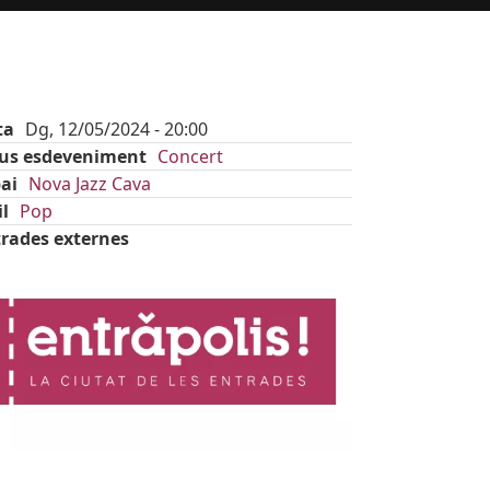
ta
Dg, 12/05/2024 - 20:00
pus esdeveniment
Concert
ai
Nova Jazz Cava
il
Pop
rades externes
age