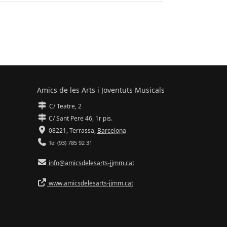
Amics de les Arts i Joventuts Musicals
C/ Teatre, 2
C/ Sant Pere 46, 1r pis.
08221,
Terrassa
,
Barcelona
Tel (93) 785 92 31
info@amicsdelesarts-jjmm.cat
www.amicsdelesarts-jjmm.cat