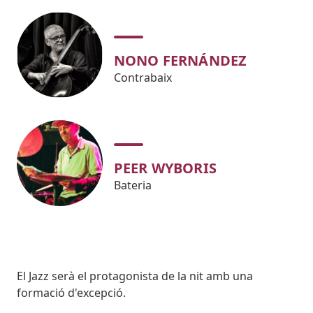
NONO FERNÁNDEZ
Contrabaix
PEER WYBORIS
Bateria
Body
El Jazz serà el protagonista de la nit amb una
formació d'excepció.