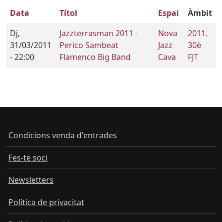
Data
Títol
Espai
Àmbit
Dj,
Jazzterrasman 2011 -
Nova
2011.
31/03/2011
Perico Sambeat
Jazz
30è
- 22:00
Flamenco Big Band
Cava
FJT
Condicions venda d'entrades
Fes-te soci
Newsletters
Política de privacitat