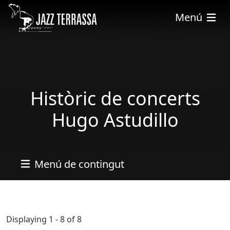
Vés al contingut
Menú
Històric de concerts
Hugo Astudillo
Menú de contingut
Displaying 1 - 8 of 8