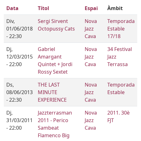
Data
Títol
Espai
Àmbit
Div,
Sergi Sirvent
Nova
Temporada
01/06/2018
Octopussy Cats
Jazz
Estable
- 22:30
Cava
17/18
Dj,
Gabriel
Nova
34 Festival
12/03/2015
Amargant
Jazz
Jazz
- 22:00
Quintet + Jordi
Cava
Terrassa
Rossy Sextet
Ds,
THE LAST
Nova
Temporada
08/06/2013
MINUTE
Jazz
Estable
- 22:30
EXPERIENCE
Cava
Dj,
Jazzterrasman
Nova
2011. 30è
31/03/2011
2011 - Perico
Jazz
FJT
- 22:00
Sambeat
Cava
Flamenco Big