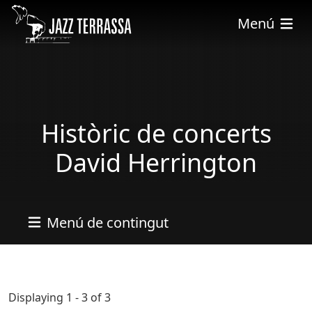
Vés al contingut
Menú
Històric de concerts
David Herrington
Menú de contingut
Displaying 1 - 3 of 3