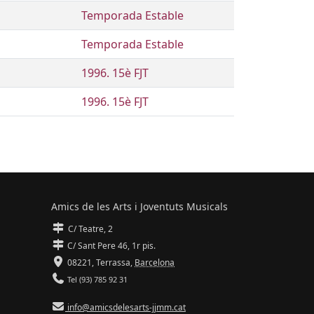
Temporada Estable
Temporada Estable
1996. 15è FJT
1996. 15è FJT
Amics de les Arts i Joventuts Musicals
C/ Teatre, 2
C/ Sant Pere 46, 1r pis.
08221,
Terrassa
,
Barcelona
Tel (93) 785 92 31
info@amicsdelesarts-jjmm.cat