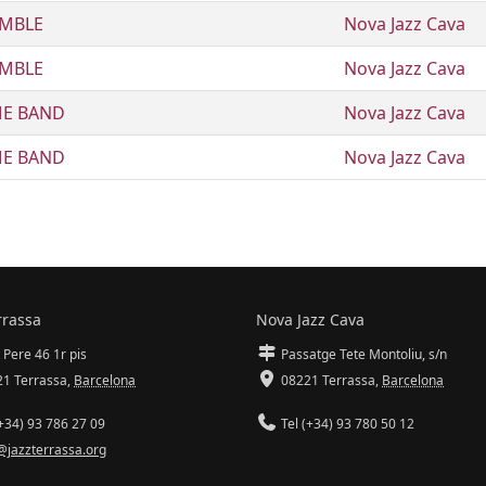
EMBLE
Nova Jazz Cava
EMBLE
Nova Jazz Cava
ME BAND
Nova Jazz Cava
ME BAND
Nova Jazz Cava
rrassa
Nova Jazz Cava
 Pere 46 1r pis
Passatge Tete Montoliu, s/n
1 Terrassa
,
Barcelona
08221 Terrassa
,
Barcelona
+34) 93 786 27 09
Tel (+34) 93 780 50 12
@jazzterrassa.org