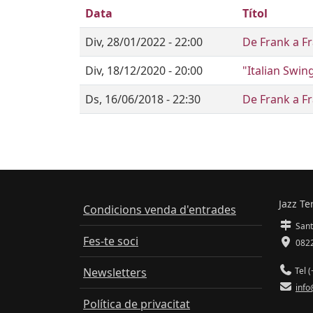
Data
Títol
Div, 28/01/2022 - 22:00
De Frank a F
Div, 18/12/2020 - 20:00
"Italian Swin
Ds, 16/06/2018 - 22:30
De Frank a F
Jazz Te
Condicions venda d'entrades
Sant
Fes-te soci
0822
Newsletters
Tel (
info
Política de privacitat