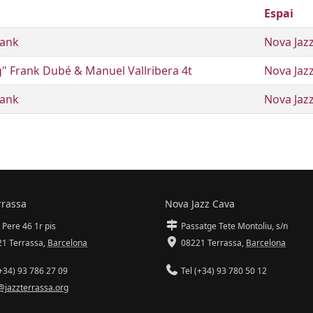
Espai
rank
Nova Jaz
g" Frank Dubé & Manuel Vallribera 4t
Nova Jaz
rank
Nova Jaz
rrassa
Nova Jazz Cava
 Pere 46 1r pis
Passatge Tete Montoliu, s/n
1 Terrassa
,
Barcelona
08221 Terrassa
,
Barcelona
+34) 93 786 27 09
Tel (+34) 93 780 50 12
@jazzterrassa.org