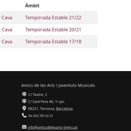
Àmbit
z Cava
Temporada Estable 21/22
z Cava
Temporada Estable 20/21
z Cava
Temporada Estable 17/18
Amics de les Arts i Joventuts Musicals
C/ Teatre, 2
C/ Sant Pere 46, 1r pis.
08221,
Terrassa
,
Barcelona
Tel (93) 785 92 31
info@amicsdelesarts-jjmm.cat