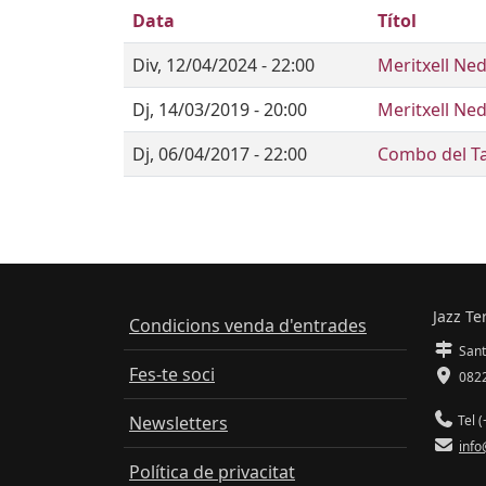
Data
Títol
Div, 12/04/2024 - 22:00
Meritxell N
Dj, 14/03/2019 - 20:00
Meritxell N
Dj, 06/04/2017 - 22:00
Combo del Ta
Jazz Te
Condicions venda d'entrades
Sant
Fes-te soci
0822
Newsletters
Tel (
info
Política de privacitat