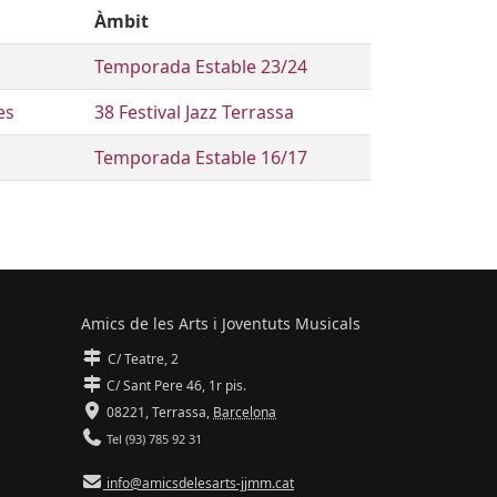
Àmbit
Temporada Estable 23/24
es
38 Festival Jazz Terrassa
Temporada Estable 16/17
Amics de les Arts i Joventuts Musicals
C/ Teatre, 2
C/ Sant Pere 46, 1r pis.
08221,
Terrassa
,
Barcelona
Tel (93) 785 92 31
info@amicsdelesarts-jjmm.cat