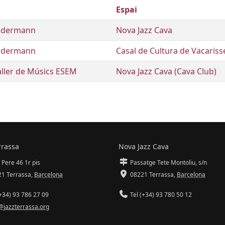
Espai
eddermann
Nova Jazz Cava
eddermann
Casal de Cultura de Vacariss
ller de Músics ESEM
Nova Jazz Cava (Cava Club)
rrassa
Nova Jazz Cava
 Pere 46 1r pis
Passatge Tete Montoliu, s/n
1 Terrassa
,
Barcelona
08221 Terrassa
,
Barcelona
+34) 93 786 27 09
Tel (+34) 93 780 50 12
@jazzterrassa.org