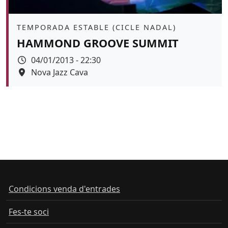
Àmbit
TEMPORADA ESTABLE (CICLE NADAL)
HAMMOND GROOVE SUMMIT
Data
04/01/2013 - 22:30
Espai
Nova Jazz Cava
Condicions venda d'entrades
Fes-te soci