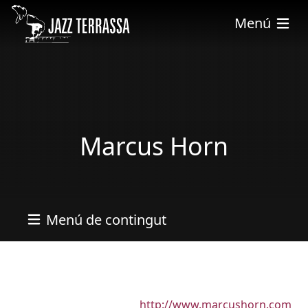
Vés al contingut
Menú
Marcus Horn
Menú de contingut
URL
http://www.marcushorn.com