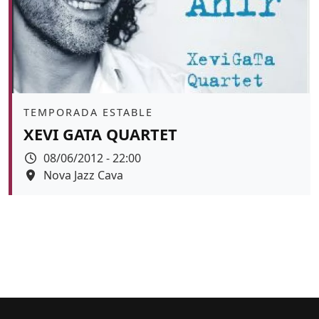
Àmbit
TEMPORADA ESTABLE
XEVI GATA QUARTET
Data
08/06/2012 - 22:00
Espai
Nova Jazz Cava