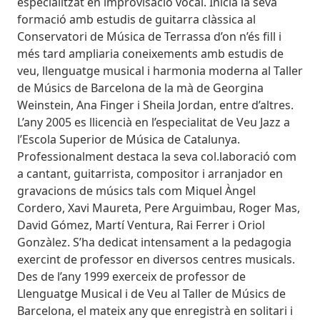
especialitzat en improvisació vocal. Inicià la seva
formació amb estudis de guitarra clàssica al
Conservatori de Música de Terrassa d’on n’és fill i
més tard ampliaria coneixements amb estudis de
veu, llenguatge musical i harmonia moderna al Taller
de Músics de Barcelona de la mà de Georgina
Weinstein, Ana Finger i Sheila Jordan, entre d’altres.
L’any 2005 es llicencià en l’especialitat de Veu Jazz a
l’Escola Superior de Música de Catalunya.
Professionalment destaca la seva col.laboració com
a cantant, guitarrista, compositor i arranjador en
gravacions de músics tals com Miquel Àngel
Cordero, Xavi Maureta, Pere Arguimbau, Roger Mas,
David Gómez, Martí Ventura, Rai Ferrer i Oriol
Gonzàlez. S’ha dedicat intensament a la pedagogia
exercint de professor en diversos centres musicals.
Des de l’any 1999 exerceix de professor de
Llenguatge Musical i de Veu al Taller de Músics de
Barcelona, el mateix any que enregistrà en solitari i