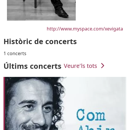
URL
http://www.myspace.com/xevigata
Històric de concerts
1 concerts
Últims concerts
Veure'ls tots