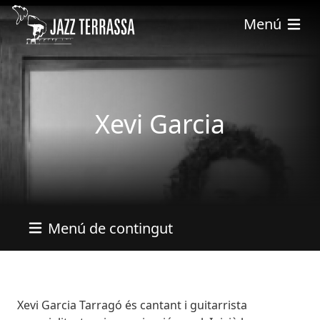
Vés al contingut
Menú
Xevi Garcia
Menú de contingut
Bio
Xevi Garcia Tarragó és cantant i guitarrista