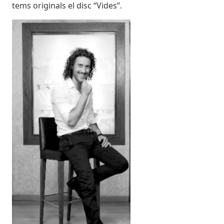
tems originals el disc “Vides”.
Imatges
Image