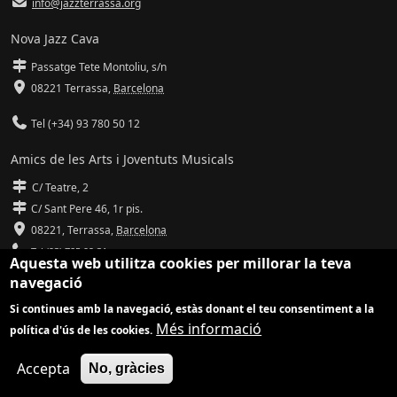
info@jazzterrassa.org
Nova Jazz Cava
Passatge Tete Montoliu, s/n
08221 Terrassa
,
Barcelona
Tel (+34) 93 780 50 12
Amics de les Arts i Joventuts Musicals
C/ Teatre, 2
C/ Sant Pere 46, 1r pis.
08221,
Terrassa
,
Barcelona
Tel (93) 785 92 31
Aquesta web utilitza cookies per millorar la teva
navegació
info@amicsdelesarts-jjmm.cat
Si continues amb la navegació, estàs donant el teu consentiment a la
www.amicsdelesarts-jjmm.cat
Més informació
política d'ús de les cookies.
Adaptació de
Drupal
per
Communia
| Hosting d'
Ilimit
Accepta
No, gràcies