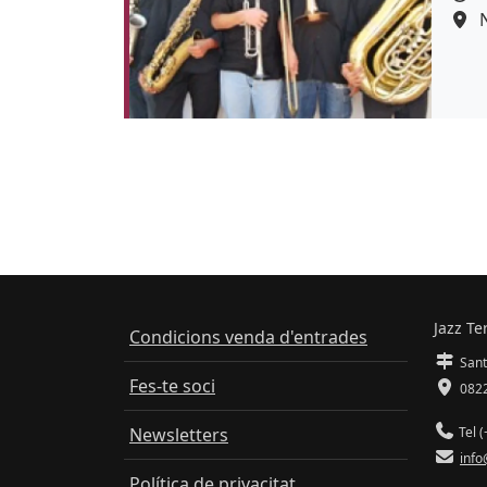
Jazz Te
Condicions venda d'entrades
Sant
Fes-te soci
0822
Newsletters
Tel (
info
Política de privacitat