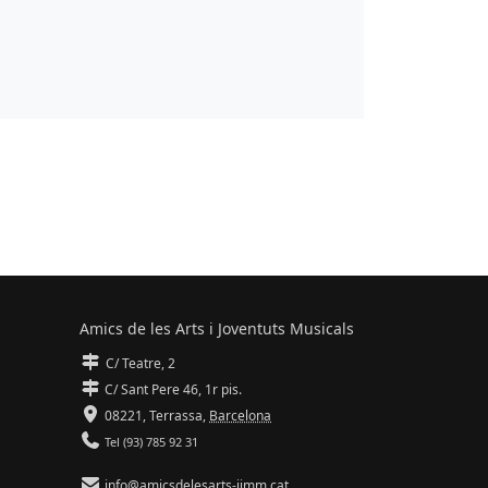
Amics de les Arts i Joventuts Musicals
C/ Teatre, 2
C/ Sant Pere 46, 1r pis.
08221,
Terrassa
,
Barcelona
Tel (93) 785 92 31
info@amicsdelesarts-jjmm.cat