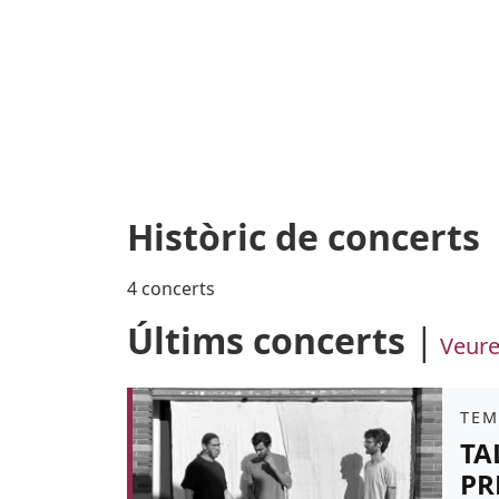
Històric de concerts
4 concerts
Últims concerts
Veure
Àmb
TEM
TA
PR