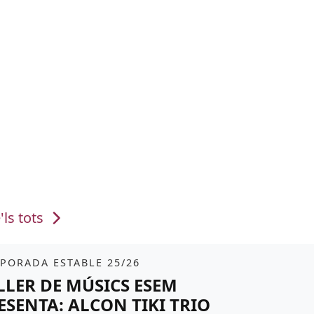
'ls tots
it
tickets
PORADA ESTABLE 25/26
LLER DE MÚSICS ESEM
ESENTA: ALCON TIKI TRIO