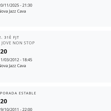
Data
20/11/2025 - 21:30
Espai
Nova Jazz Cava
r de fons
it
. 31È FJT
moció
Z JOVE NON STOP
120
Data
11/03/2012 - 18:45
Espai
Nova Jazz Cava
it
PORADA ESTABLE
120
Data
29/10/2011 - 22:00