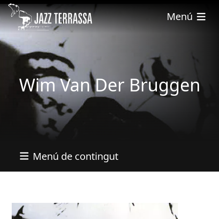
Vés al contingut
Menú
Wim Van Der Bruggen
Menú de contingut
Imatges
Image