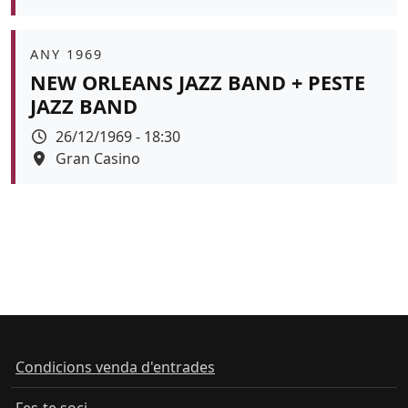
Color de fons
Àmbit
ANY 1969
NEW ORLEANS JAZZ BAND + PESTE
JAZZ BAND
Data
26/12/1969 - 18:30
Espai
Gran Casino
Color de fons
Condicions venda d'entrades
Fes-te soci