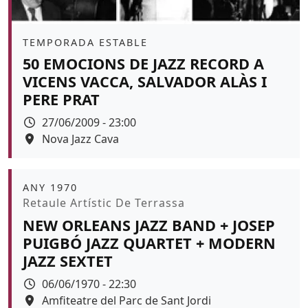
Àmbit
TEMPORADA ESTABLE
50 EMOCIONS DE JAZZ RECORD A
VICENS VACCA, SALVADOR ALÀS I
PERE PRAT
Data
27/06/2009 - 23:00
Espai
Nova Jazz Cava
Àmbit
ANY 1970
Promoció
Retaule Artístic De Terrassa
NEW ORLEANS JAZZ BAND + JOSEP
PUIGBÓ JAZZ QUARTET + MODERN
JAZZ SEXTET
Data
06/06/1970 - 22:30
Espai
Amfiteatre del Parc de Sant Jordi