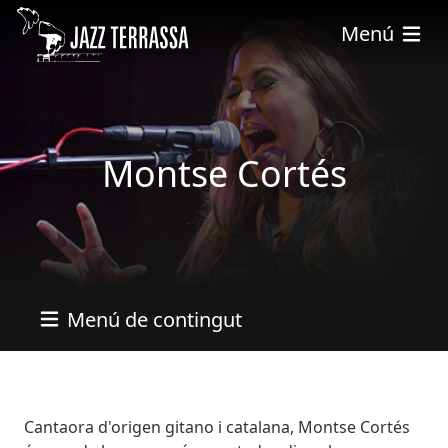
Vés al contingut
Menú
Montse Cortés
Menú de contingut
Bio
Cantaora d'origen gitano i catalana, Montse Cortés