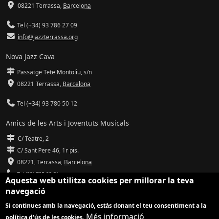
08221 Terrassa
,
Barcelona
Tel (+34) 93 786 27 09
info@jazzterrassa.org
Nova Jazz Cava
Passatge Tete Montoliu, s/n
08221 Terrassa
,
Barcelona
Tel (+34) 93 780 50 12
Amics de les Arts i Joventuts Musicals
C/ Teatre, 2
C/ Sant Pere 46, 1r pis.
08221,
Terrassa
,
Barcelona
Tel (93) 785 92 31
Aquesta web utilitza cookies per millorar la teva
navegació
info@amicsdelesarts-jjmm.cat
Si continues amb la navegació, estàs donant el teu consentiment a la
www.amicsdelesarts-jjmm.cat
Més informació
política d'ús de les cookies.