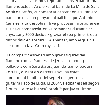
és una de les veus més reputades dins el panorama
flamenc actual. Va créixer al barri de La Mina de Sant
Adrià de Besòs, va començar cantant en els “tablaos”
barcelonins acompanyant al ball fins que Antonio
Canales la va descobrir i li va proposar incorporar-se
a la seva companyia, on va romandre durant cinc
anys. L'any 2000 decideix gravar el seu primer treball
discogràfic en solitari : " Alabanza", amb el qual va
ser nominada al Grammy Llatí.
Ha compartit escenari amb grans figures del
flamenc com la Paquera de Jerez, ha cantat per
balladors com Sara Baras, Juan de Juan o Joaquín
Cortés i, durant els darrers anys, ha estat
component habitual del septet del geni de la
guitarra Paco de Lucía. El 2004 va editar el seu segon
àlbum "La rosa blanca" produït per Javier Limón.
Imatges
Image