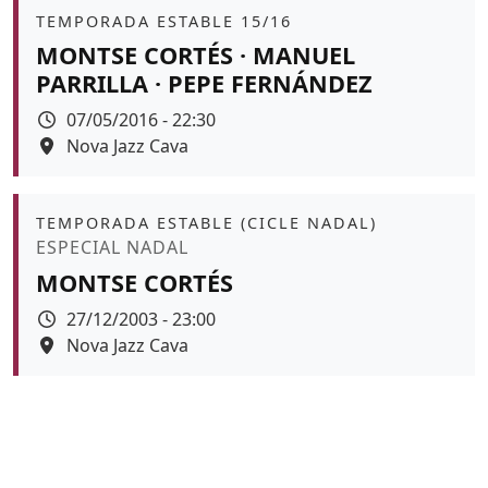
Àmbit
TEMPORADA ESTABLE 15/16
MONTSE CORTÉS · MANUEL
PARRILLA · PEPE FERNÁNDEZ
Data
07/05/2016 - 22:30
Espai
Nova Jazz Cava
Àmbit
TEMPORADA ESTABLE (CICLE NADAL)
Promoció
ESPECIAL NADAL
MONTSE CORTÉS
Data
27/12/2003 - 23:00
Espai
Nova Jazz Cava