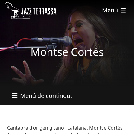
Vés al contingut
Menú
Montse Cortés
Menú de contingut
Bio
Cantaora d'origen gitano i catalana, Montse Cortés