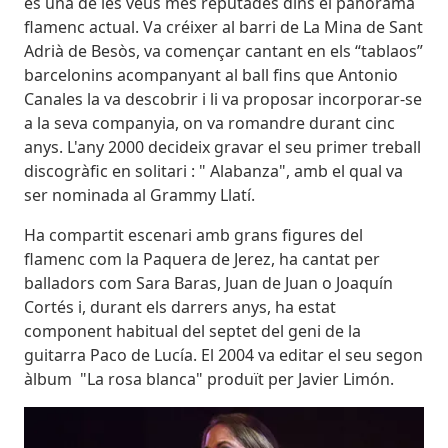
és una de les veus més reputades dins el panorama
flamenc actual. Va créixer al barri de La Mina de Sant
Adrià de Besòs, va començar cantant en els “tablaos”
barcelonins acompanyant al ball fins que Antonio
Canales la va descobrir i li va proposar incorporar-se
a la seva companyia, on va romandre durant cinc
anys. L'any 2000 decideix gravar el seu primer treball
discogràfic en solitari : " Alabanza", amb el qual va
ser nominada al Grammy Llatí.
Ha compartit escenari amb grans figures del
flamenc com la Paquera de Jerez, ha cantat per
balladors com Sara Baras, Juan de Juan o Joaquín
Cortés i, durant els darrers anys, ha estat
component habitual del septet del geni de la
guitarra Paco de Lucía. El 2004 va editar el seu segon
àlbum "La rosa blanca" produït per Javier Limón.
Imatges
Image