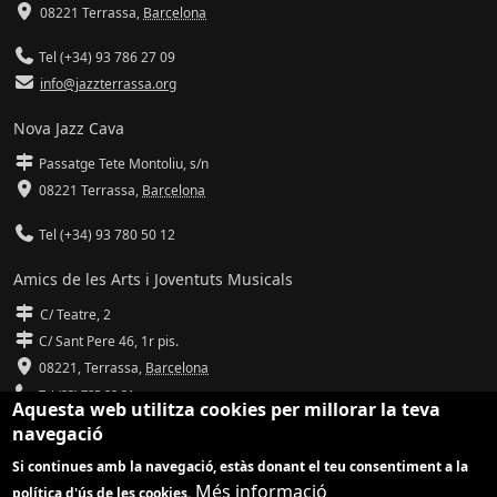
08221 Terrassa
,
Barcelona
Tel (+34) 93 786 27 09
info@jazzterrassa.org
Nova Jazz Cava
Passatge Tete Montoliu, s/n
08221 Terrassa
,
Barcelona
Tel (+34) 93 780 50 12
Amics de les Arts i Joventuts Musicals
C/ Teatre, 2
C/ Sant Pere 46, 1r pis.
08221,
Terrassa
,
Barcelona
Tel (93) 785 92 31
Aquesta web utilitza cookies per millorar la teva
navegació
info@amicsdelesarts-jjmm.cat
Si continues amb la navegació, estàs donant el teu consentiment a la
www.amicsdelesarts-jjmm.cat
Més informació
política d'ús de les cookies.