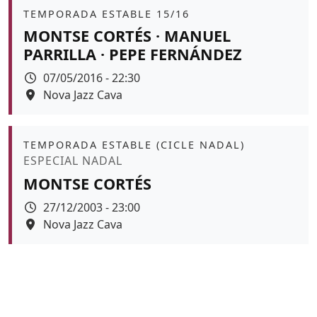
Àmbit
TEMPORADA ESTABLE 15/16
MONTSE CORTÉS · MANUEL
PARRILLA · PEPE FERNÁNDEZ
Data
07/05/2016 - 22:30
Espai
Nova Jazz Cava
Àmbit
TEMPORADA ESTABLE (CICLE NADAL)
Promoció
ESPECIAL NADAL
MONTSE CORTÉS
Data
27/12/2003 - 23:00
Espai
Nova Jazz Cava