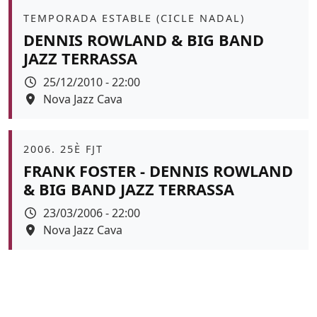
Àmbit
TEMPORADA ESTABLE (CICLE NADAL)
DENNIS ROWLAND & BIG BAND
JAZZ TERRASSA
Data
25/12/2010 - 22:00
Espai
Nova Jazz Cava
Àmbit
2006. 25È FJT
FRANK FOSTER - DENNIS ROWLAND
& BIG BAND JAZZ TERRASSA
Data
23/03/2006 - 22:00
Espai
Nova Jazz Cava