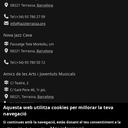
08221 Terrassa
,
Barcelona
Tel (+34) 93 786 27 09
info@jazzterrassa.org
Nova Jazz Cava
Passatge Tete Montoliu, s/n
08221 Terrassa
,
Barcelona
Tel (+34) 93 780 50 12
Amics de les Arts i Joventuts Musicals
C/ Teatre, 2
C/ Sant Pere 46, 1r pis.
08221,
Terrassa
,
Barcelona
Tel (93) 785 92 31
Aquesta web utilitza cookies per millorar la teva
navegació
info@amicsdelesarts-jjmm.cat
Si continues amb la navegació, estàs donant el teu consentiment a la
www.amicsdelesarts-jjmm.cat