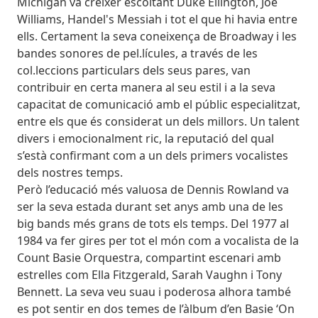
Michigan va créixer escoltant Duke Ellington, Joe
Williams, Handel's Messiah i tot el que hi havia entre
ells. Certament la seva coneixença de Broadway i les
bandes sonores de pel.lícules, a través de les
col.leccions particulars dels seus pares, van
contribuir en certa manera al seu estil i a la seva
capacitat de comunicació amb el públic especialitzat,
entre els que és considerat un dels millors. Un talent
divers i emocionalment ric, la reputació del qual
s’està confirmant com a un dels primers vocalistes
dels nostres temps.
Però l’educació més valuosa de Dennis Rowland va
ser la seva estada durant set anys amb una de les
big bands més grans de tots els temps. Del 1977 al
1984 va fer gires per tot el món com a vocalista de la
Count Basie Orquestra, compartint escenari amb
estrelles com Ella Fitzgerald, Sarah Vaughn i Tony
Bennett. La seva veu suau i poderosa alhora també
es pot sentir en dos temes de l’àlbum d’en Basie ‘On