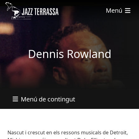
Vés al contingut
Menú
Dennis Rowland
Menú de contingut
Bio
Nascut i crescut en els ressons musicals de Detroit,