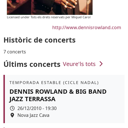
Licensed under Tots els drets reservats per Miquel Carol
URL
http://www.dennisrowland.com
Històric de concerts
7 concerts
Últims concerts
Veure'ls tots
Àmbit
TEMPORADA ESTABLE (CICLE NADAL)
DENNIS ROWLAND & BIG BAND
JAZZ TERRASSA
Data
26/12/2010 - 19:30
Espai
Nova Jazz Cava