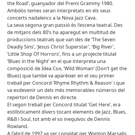
the Road’, guanyador del Premi Grammy 1980.
Ambdós temes seran interpretats en els seus
concerts nadalencs a la Nova Jazz Cava.
La seva segona gran passió és l’escena teatral. Des
de mitjans dels 80’s ha aparegut en multitud de
produccions teatrals que van des de ‘The Seven
Deadly Sins’, ‘Jesus Christ Superstar’, ‘Big River’,
‘Little Shop Of Horrors’, fins a un projecte titulat
‘Blues in the Night’ en el que interpreta una
composició de Idea Cox, ‘Wild Woman’ (Don’t get the
Blues) que també va aparèixer en el seu primer
treball per Concord ‘Rhyme Rhythm & Reason’ i que
va esdevenir un dels més memorables números del
repertori de Dennis en directe.
El segon treball per Concord titulat ‘Get Here’, era
estilísticament divers tocant elements de Jazz, Blues,
R&B i Soul, tot amb el so inequívoc de Dennis
Rowland.
A l’abril de 1997 va ser convidat per Wynton Marsalis