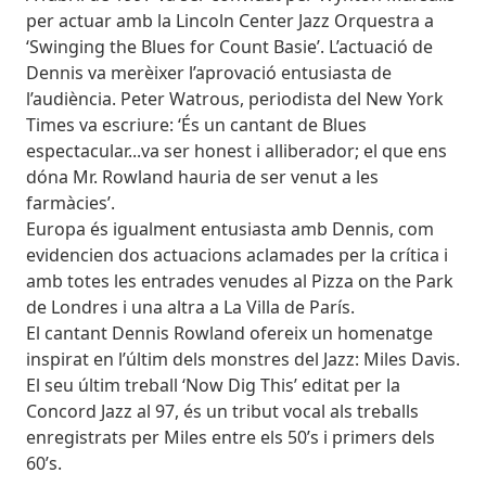
per actuar amb la Lincoln Center Jazz Orquestra a
‘Swinging the Blues for Count Basie’. L’actuació de
Dennis va merèixer l’aprovació entusiasta de
l’audiència. Peter Watrous, periodista del New York
Times va escriure: ‘És un cantant de Blues
espectacular...va ser honest i alliberador; el que ens
dóna Mr. Rowland hauria de ser venut a les
farmàcies’.
Europa és igualment entusiasta amb Dennis, com
evidencien dos actuacions aclamades per la crítica i
amb totes les entrades venudes al Pizza on the Park
de Londres i una altra a La Villa de París.
El cantant Dennis Rowland ofereix un homenatge
inspirat en l’últim dels monstres del Jazz: Miles Davis.
El seu últim treball ‘Now Dig This’ editat per la
Concord Jazz al 97, és un tribut vocal als treballs
enregistrats per Miles entre els 50’s i primers dels
60’s.