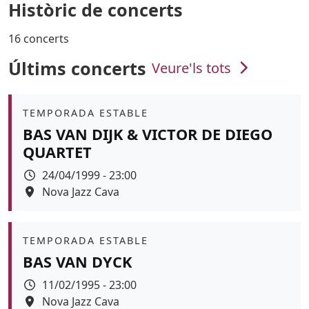
Històric de concerts
16 concerts
Últims concerts
Veure'ls tots
Àmbit
TEMPORADA ESTABLE
BAS VAN DIJK & VICTOR DE DIEGO
QUARTET
Data
24/04/1999 - 23:00
Espai
Nova Jazz Cava
Àmbit
TEMPORADA ESTABLE
BAS VAN DYCK
Data
11/02/1995 - 23:00
Espai
Nova Jazz Cava