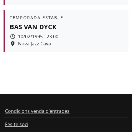
Àmbit
TEMPORADA ESTABLE
BAS VAN DYCK
Data
10/02/1995 - 23:00
Espai
Nova Jazz Cava
Condicions venda d'entrades
Fes-te soci