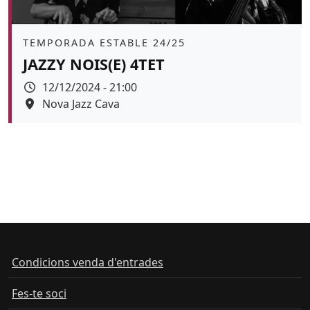
Àmbit
TEMPORADA ESTABLE 24/25
JAZZY NOIS(E) 4TET
Data
12/12/2024 - 21:00
Espai
Nova Jazz Cava
Color de fons
tickets
Condicions venda d'entrades
Fes-te soci