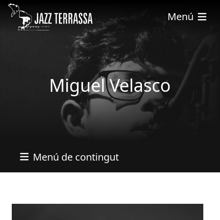
Vés al contingut
Menú
Miguel Velasco
Menú de contingut
Imatges
Image