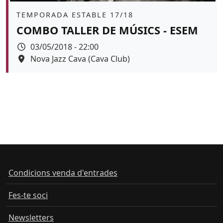
Àmbit
TEMPORADA ESTABLE 17/18
COMBO TALLER DE MÚSICS - ESEM
Data
03/05/2018 - 22:00
Espai
Nova Jazz Cava (Cava Club)
Color de fons
Condicions venda d'entrades
Fes-te soci
Newsletters