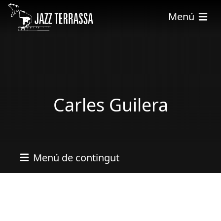
Vés al contingut
Menú
Carles Guilera
Menú de contingut