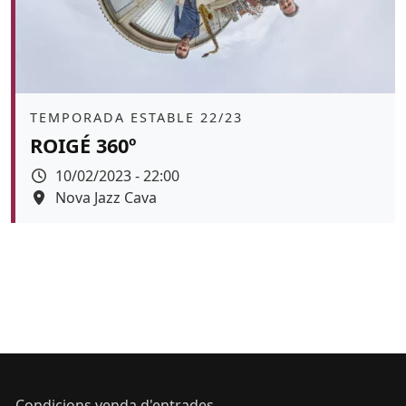
Àmbit
TEMPORADA ESTABLE 22/23
ROIGÉ 360º
Data
10/02/2023 - 22:00
Espai
Nova Jazz Cava
Color de fons
Condicions venda d'entrades