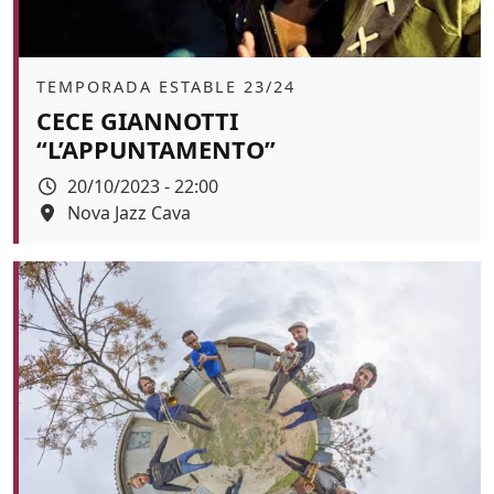
Àmbit
TEMPORADA ESTABLE 23/24
CECE GIANNOTTI
“L’APPUNTAMENTO”
Data
20/10/2023 - 22:00
Espai
Nova Jazz Cava
Color de fons