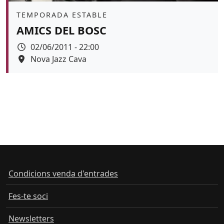
Àmbit
TEMPORADA ESTABLE
AMICS DEL BOSC
Data
02/06/2011 - 22:00
Espai
Nova Jazz Cava
Condicions venda d'entrades
Fes-te soci
Newsletters