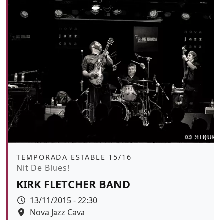
Àmbit
TEMPORADA ESTABLE 15/16
Promoció
Nit De Blues!
KIRK FLETCHER BAND
Data
13/11/2015 - 22:30
Espai
Nova Jazz Cava