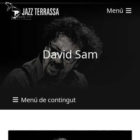
Pasar al contenido principal
Menú
David Sam
Menú de contingut
Imatges
Imagen