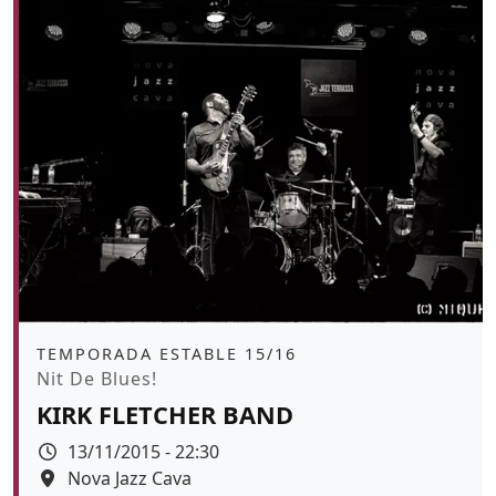
Àmbit
TEMPORADA ESTABLE 15/16
Promoció
Nit De Blues!
KIRK FLETCHER BAND
Data
13/11/2015 - 22:30
Espai
Nova Jazz Cava