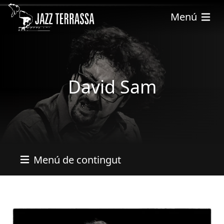
Pasar al contenido principal
Menú
David Sam
Menú de contingut
Imatges
Imagen