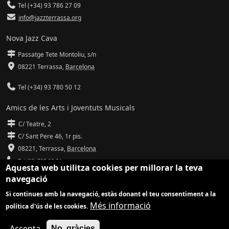
Tel (+34) 93 786 27 09
info@jazzterrassa.org
Nova Jazz Cava
Passatge Tete Montoliu, s/n
08221 Terrassa
,
Barcelona
Tel (+34) 93 780 50 12
Amics de les Arts i Joventuts Musicals
C/ Teatre, 2
C/ Sant Pere 46, 1r pis.
08221,
Terrassa
,
Barcelona
Tel (93) 785 92 31
Aquesta web utilitza cookies per millorar la teva
navegació
info@amicsdelesarts-jjmm.cat
Si continues amb la navegació, estàs donant el teu consentiment a la
www.amicsdelesarts-jjmm.cat
Més informació
política d'ús de les cookies.
Adaptació de
Drupal
per
Communia
| Hosting d'
Ilimit
Accepta
No, gràcies