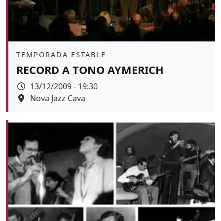
Àmbit
TEMPORADA ESTABLE
RECORD A TONO AYMERICH
Data
13/12/2009 - 19:30
Espai
Nova Jazz Cava