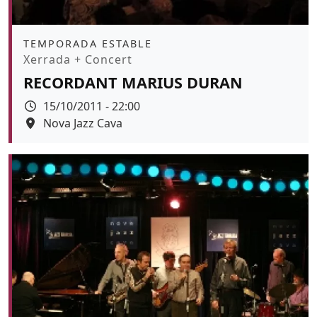
Àmbit
TEMPORADA ESTABLE
Promoció
Xerrada + Concert
RECORDANT MARIUS DURAN
Data
15/10/2011 - 22:00
Espai
Nova Jazz Cava