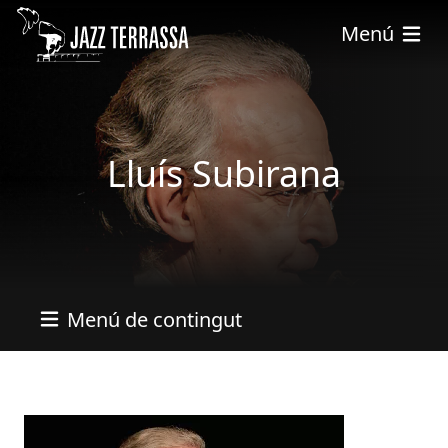
Pasar al contenido principal
Menú
Lluís Subirana
Menú de contingut
Imatges
Imagen