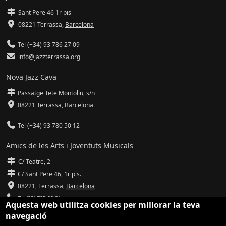
Sant Pere 46 1r pis
08221 Terrassa
,
Barcelona
Tel (+34) 93 786 27 09
info@jazzterrassa.org
Nova Jazz Cava
Passatge Tete Montoliu, s/n
08221 Terrassa
,
Barcelona
Tel (+34) 93 780 50 12
Amics de les Arts i Joventuts Musicals
C/ Teatre, 2
C/ Sant Pere 46, 1r pis.
08221,
Terrassa
,
Barcelona
Tel (93) 785 92 31
Aquesta web utilitza cookies per millorar la teva
navegació
info@amicsdelesarts-jjmm.cat