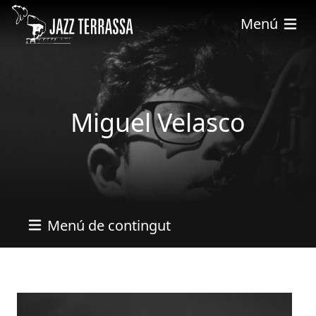
Pasar al contenido principal
Menú
Miguel Velasco
Menú de contingut
Imatges
Imagen