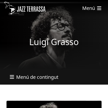
Pasar al contenido principal
Menú
Luigi Grasso
Menú de contingut
Imatges
Imagen